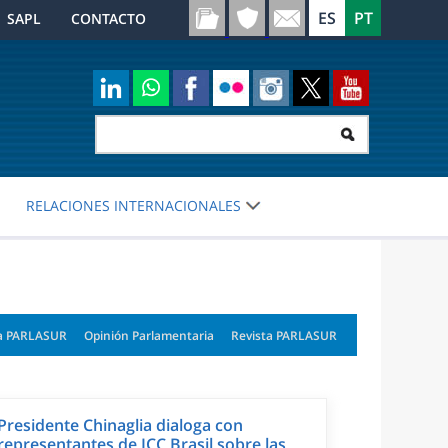
SAPL
CONTACTO
RELACIONES INTERNACIONALES
a PARLASUR
Opinión Parlamentaria
Revista PARLASUR
Presidente Chinaglia dialoga con
representantes de ICC Brasil sobre las