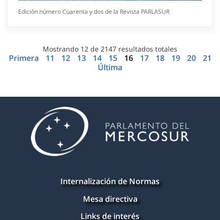
Edición número Cuarenta y dos de la Revista PARLASUR
Mostrando
12
de
2147
resultados totales
Primera
11
12
13
14
15
16
17
18
19
20
21
Última
Internalización de Normas
Mesa directiva
Links de interés